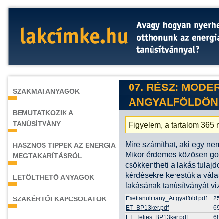
07. RÉSZ: MODE
SZAKMAI ANYAGOK
ANGYALFÖLDÖN
BEMUTATKOZIK A
TANÚSÍTVÁNY
Figyelem, a tartalom 365 n
Mire számíthat, aki egy ne
HASZNOS TIPPEK AZ ENERGIA
Mikor érdemes közösen gon
MEGTAKARÍTÁSRÓL
csökkentheti a lakás tulajd
kérdésekre kerestük a vála
LETÖLTHETŐ ANYAGOK
lakásának tanúsítványát vi
SZAKÉRTŐI KAPCSOLATOK
Esettanulmany_Angyalföld.pdf
2
ET_BP13ker.pdf
69
ET_Teljes_BP13ker.pdf
6