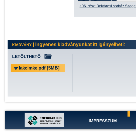
‹ 06. rész: Belvárosi sorház Szeg
| Ingyenes kiadványunkat itt igényelheti:
KIADVÁNY
LETÖLTHETŐ
lakcimke.pdf [5MB]
IMPRESSZUM