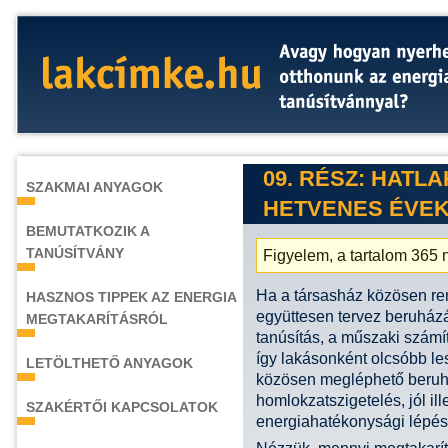
09. RÉSZ: HATL
SZAKMAI ANYAGOK
HETVENES ÉVE
BEMUTATKOZIK A
TANÚSÍTVÁNY
Figyelem, a tartalom 365 n
Ha a társasház közösen ren
HASZNOS TIPPEK AZ ENERGIA
együttesen tervez beruházá
MEGTAKARÍTÁSRÓL
tanúsítás, a műszaki számít
így lakásonként olcsóbb le
LETÖLTHETŐ ANYAGOK
közösen megléphető beruh
homlokzatszigetelés, jól il
SZAKÉRTŐI KAPCSOLATOK
energiahatékonysági lépés