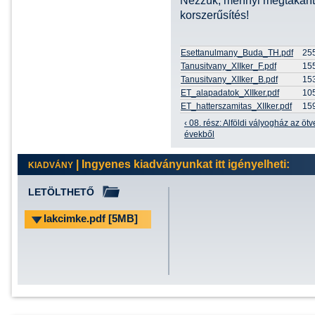
Nézzük, mennyi megtakarít
korszerűsítés!
Esettanulmany_Buda_TH.pdf
25
Tanusitvany_XIIker_F.pdf
15
Tanusitvany_XIIker_B.pdf
15
ET_alapadatok_XIIker.pdf
10
ET_hatterszamitas_XIIker.pdf
15
‹ 08. rész: Alföldi vályogház az öt
évekből
| Ingyenes kiadványunkat itt igényelheti:
KIADVÁNY
LETÖLTHETŐ
lakcimke.pdf [5MB]