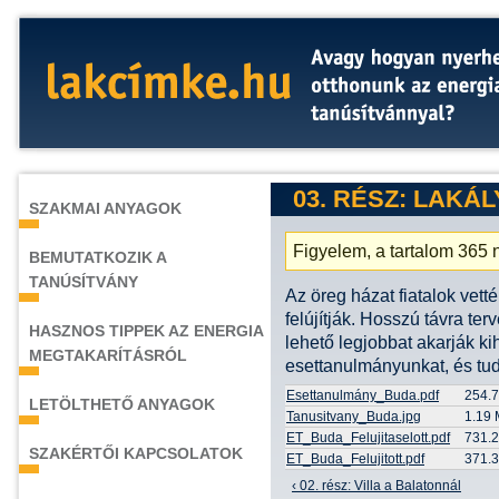
03. RÉSZ: LAKÁ
SZAKMAI ANYAGOK
Figyelem, a tartalom 365 n
BEMUTATKOZIK A
TANÚSÍTVÁNY
Az öreg házat fiatalok vett
felújítják. Hosszú távra te
HASZNOS TIPPEK AZ ENERGIA
lehető legjobbat akarják ki
MEGTAKARÍTÁSRÓL
esettanulmányunkat, és tud
Esettanulmány_Buda.pdf
254.7
LETÖLTHETŐ ANYAGOK
Tanusitvany_Buda.jpg
1.19
ET_Buda_Felujitaselott.pdf
731.2
SZAKÉRTŐI KAPCSOLATOK
ET_Buda_Felujitott.pdf
371.3
‹ 02. rész: Villa a Balatonnál