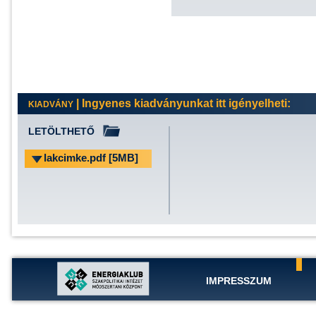
| Ingyenes kiadványunkat itt igényelheti:
KIADVÁNY
LETÖLTHETŐ
lakcimke.pdf [5MB]
IMPRESSZUM