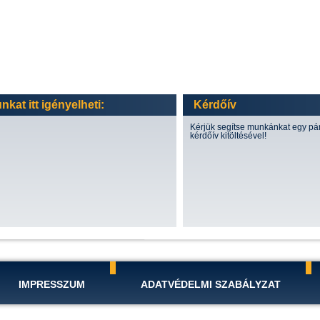
kat itt igényelheti:
Kérdőív
Kérjük segítse munkánkat egy pá
kérdőív kitöltésével!
IMPRESSZUM
ADATVÉDELMI SZABÁLYZAT