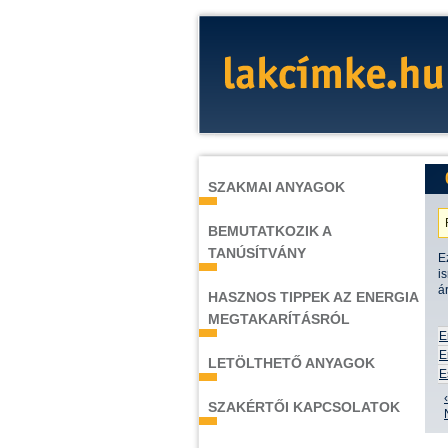
SZAKMAI ANYAGOK
BEMUTATKOZIK A
TANÚSÍTVÁNY
E
i
á
HASZNOS TIPPEK AZ ENERGIA
MEGTAKARÍTÁSRÓL
E
E
LETÖLTHETŐ ANYAGOK
E
SZAKÉRTŐI KAPCSOLATOK