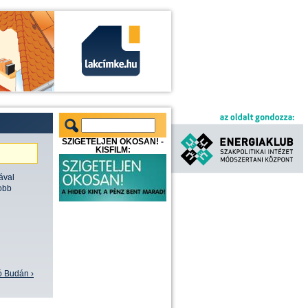
SZIGETELJEN OKOSAN! -
KISFILM:
ával
jobb
ó Budán ›