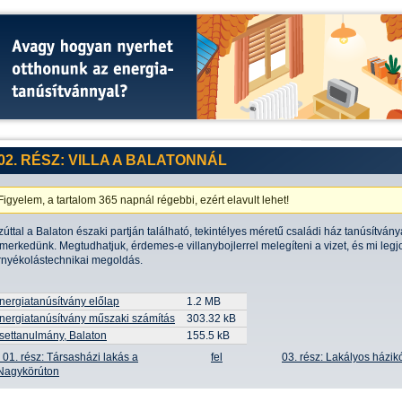
02. RÉSZ: VILLA A BALATONNÁL
Figyelem, a tartalom 365 napnál régebbi, ezért elavult lehet!
zúttal a Balaton északi partján található, tekintélyes méretű családi ház tanúsítvány
smerkedünk. Megtudhatjuk, érdemes-e villanybojlerrel melegíteni a vizet, és mi leg
rnyékolástechnikai megoldás.
nergiatanúsítvány előlap
1.2 MB
nergiatanúsítvány műszaki számítás
303.32 kB
settanulmány, Balaton
155.5 kB
‹ 01. rész: Társasházi lakás a
fel
03. rész: Lakályos házik
Nagykörúton