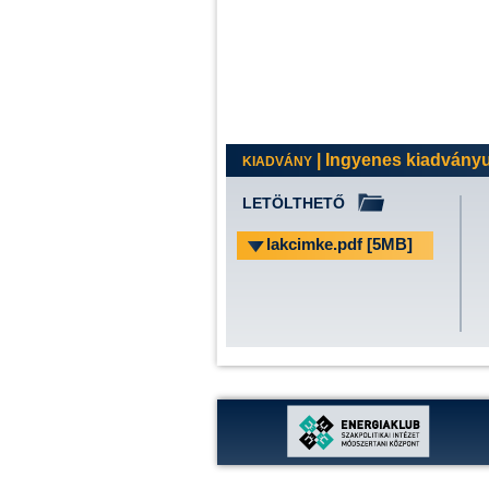
| Ingyenes kiadványun
KIADVÁNY
LETÖLTHETŐ
lakcimke.pdf [5MB]