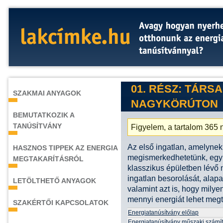
01. RÉSZ: TÁRS
SZAKMAI ANYAGOK
NAGYKÖRÚTON
BEMUTATKOZIK A
TANÚSÍTVÁNY
Figyelem, a tartalom 365 n
Az első ingatlan, amelynek
HASZNOS TIPPEK AZ ENERGIA
megismerkedhetetünk, egy 
MEGTAKARÍTÁSRÓL
klasszikus épületben lévő n
ingatlan besorolását, alap
LETÖLTHETŐ ANYAGOK
valamint azt is, hogy milye
mennyi energiát lehet megt
SZAKÉRTŐI KAPCSOLATOK
Energiatanúsítvány előlap
Energiatanúsítvány műszaki számí