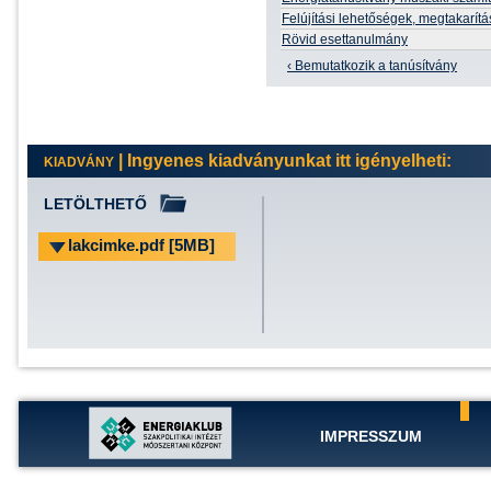
Felújítási lehetőségek, megtakarít
Rövid esettanulmány
‹ Bemutatkozik a tanúsítvány
| Ingyenes kiadványunkat itt igényelheti:
KIADVÁNY
LETÖLTHETŐ
lakcimke.pdf [5MB]
IMPRESSZUM